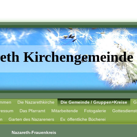
eth Kirchengemeinde 
kommen
Die Nazarethkirche
Die Gemeinde / Gruppen+Kreise
G
ressum
Das Pfarramt
Mitarbeitende
Fotogalerie
Gottesdiens
en
Garten des Nazareners
Ev. öffentliche Bücherei
Nazareth-Frauenkreis