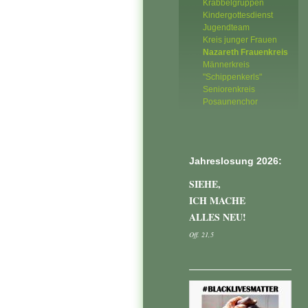
Krabbelgruppen
Kindergottesdienst
Jugendteam
Kreis junger Frauen
Nazareth Frauenkreis
Männerkreis
"Schippenkerls"
Seniorenkreis
Posaunenchor
Jahreslosung 2026:
SIEHE,
ICH MACHE
ALLES NEU!
Off. 21,5