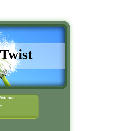
Twist
ästebuch
te