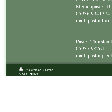
Medienpastor Ul
05936 9341374
mail: pastor.hir
_____________
Pastor Thorsten 
05937 98761
mail: pastor.jac
Druckversion
|
Sitemap
© Ulrich Hirndorf