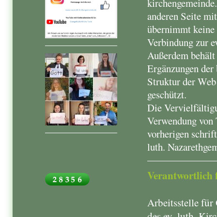
kirchengemeinde.
anderen Seite mit
übernimmt keine V
Verbindung zur ev
Außerdem behält s
Ergänzungen der 
Struktur der Web 
geschützt.
Die Vervielfältig
Verwendung von Te
vorherigen schrif
luth. Nazarethge
Verantwortlich 
Arbeitsstelle für
des ev.-luth. Ki